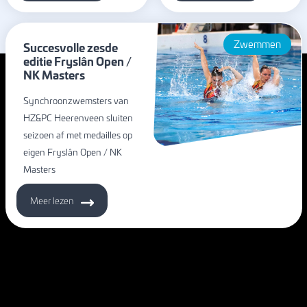
Zwemmen
Succesvolle zesde
editie Fryslân Open /
NK Masters
Synchroonzwemsters van
HZ&PC Heerenveen sluiten
seizoen af met medailles op
eigen Fryslân Open / NK
Masters
Meer lezen