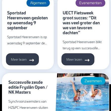
Algemeen
Evenementen
Sportstad
UECT Fietsweek
Heerenveen gesloten
groot succes: “Dit
op woensdag 9
was veel groter dan
september
we van tevoren
dachten”
Sportstad Heerenveen is op
Sportstad Heerenveen blikt
woensdag 9 september de…
terug op een succesvolle…
Meer lezen
Meer lezen
Zwemmen
Succesvolle zesde
editie Fryslân Open /
NK Masters
Synchroonzwemsters van
HZ&PC Heerenveen sluiten