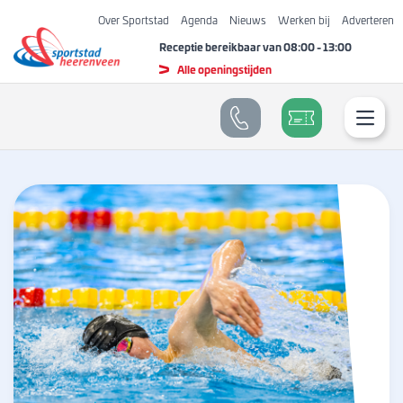
Over Sportstad
Agenda
Nieuws
Werken bij
Adverteren
Receptie bereikbaar van
08:00
-
13:00
Alle openingstijden