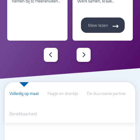
nemen bij sc Heerenveen…
Werk samen, kraak…
Meer lezen
Volledig op maat
Hapje en drankje
De duurzame partner
Bereikbaarheid