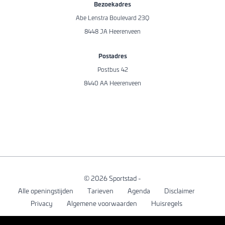
Bezoekadres
Abe Lenstra Boulevard 23Q
8448 JA Heerenveen
Postadres
Postbus 42
8440 AA Heerenveen
© 2026 Sportstad -
Alle openingstijden
Tarieven
Agenda
Disclaimer
Privacy
Algemene voorwaarden
Huisregels