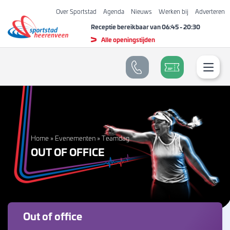
Over Sportstad
Agenda
Nieuws
Werken bij
Adverteren
Receptie bereikbaar van
06:45
-
20:30
Alle openingstijden
Home
»
Evenementen
»
Teamdag
OUT OF OFFICE
Out of office