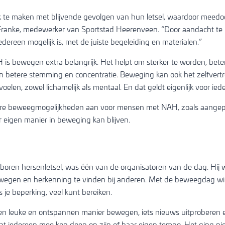
e maken met blijvende gevolgen van hun letsel, waardoor meedo
elt Franke, medewerker van Sportstad Heerenveen. “Door aandacht te
dereen mogelijk is, met de juiste begeleiding en materialen.”
 is bewegen extra belangrijk. Het helpt om sterker te worden, bet
en betere stemming en concentratie. Beweging kan ook het zelfvert
 voelen, zowel lichamelijk als mentaal. En dat geldt eigenlijk voor i
ere beweegmogelijkheden aan voor mensen met NAH, zoals aange
r eigen manier in beweging kan blijven.
eboren hersenletsel, was één van de organisatoren van de dag. Hij 
ewegen en herkenning te vinden bij anderen. Met de beweegdag wild
 je beperking, veel kunt bereiken.
en leuke en ontspannen manier bewegen, iets nieuws uitproberen 