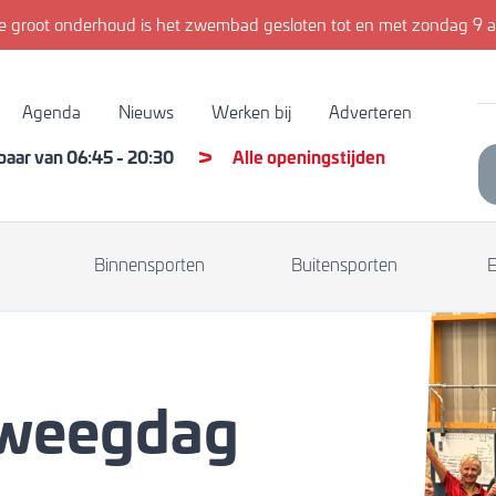
 groot onderhoud is het zwembad gesloten tot en met zondag 9 a
Agenda
Nieuws
Werken bij
Adverteren
kbaar van
06:45
-
20:30
Alle openingstijden
Binnensporten
Buitensporten
weegdag