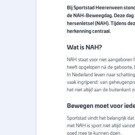
APK zwemm
Bij Sportstad Heerenveen stond
de NAH-Beweegdag. Deze dag wa
Easyswim
hersenletsel (NAH). Tijdens de
Zwemles vana
herkenning centraal.
Zwemles voo
Wat is NAH?
kinderen (7-1
Zwemles voo
NAH staat voor niet aangeboren h
volwassenen
heeft opgelopen ná de geboorte, b
In Nederland leven naar schatti
Zwemles in k
vaak ingrijpend: van geheugenpro
groepjes
het niet altijd aan de buitenkan
Privé zwemle
Bewegen moet voor ieder
Sportstad vindt het belangrijk da
met NAH is sport niet altijd van
goed mee te kunnen doen.