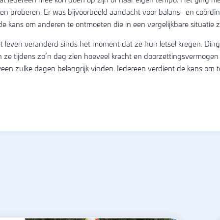
at iedereen mee kon doen op zijn of haar eigen tempo. Het ging ni
en proberen. Er was bijvoorbeeld aandacht voor balans- en coörd
de kans om anderen te ontmoeten die in een vergelijkbare situatie zi
t leven veranderd sinds het moment dat ze hun letsel kregen. Ding
n ze tijdens zo’n dag zien hoeveel kracht en doorzettingsvermogen 
en zulke dagen belangrijk vinden. Iedereen verdient de kans om 