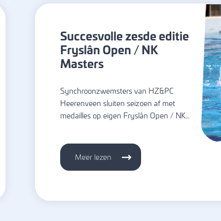
Succesvolle zesde editie
Fryslân Open / NK
Masters
Synchroonzwemsters van HZ&PC
Heerenveen sluiten seizoen af met
medailles op eigen Fryslân Open / NK…
Meer lezen