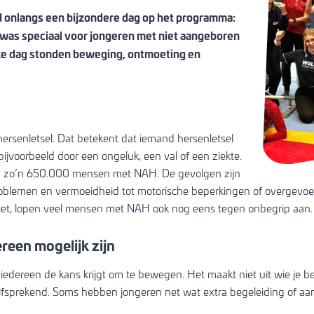
en
 onlangs een bijzondere dag op het programma:
s speciaal voor jongeren met niet aangeboren
ze dag stonden beweging, ontmoeting en
f 4,5 jaar
r oudere
8 jaar)
r
ersenletsel. Dat betekent dat iemand hersenletsel
ijvoorbeeld door een ongeluk, een val of een ziekte.
ng zo’n 650.000 mensen met NAH. De gevolgen zijn
leine
blemen en vermoeidheid tot motorische beperkingen of overgevoeli
t ziet, lopen veel mensen met NAH ook nog eens tegen onbegrip aan.
s
een mogelijk zijn
t iedereen de kans krijgt om te bewegen. Het maakt niet uit wie je 
zelfsprekend. Soms hebben jongeren net wat extra begeleiding of a