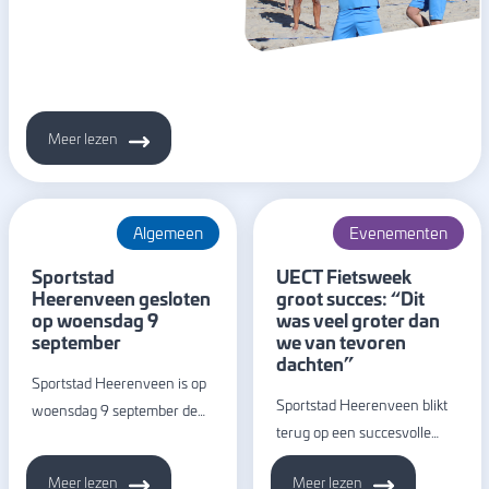
Meer lezen
Algemeen
Evenementen
Sportstad
UECT Fietsweek
Heerenveen gesloten
groot succes: “Dit
op woensdag 9
was veel groter dan
september
we van tevoren
dachten”
Sportstad Heerenveen is op
Sportstad Heerenveen blikt
woensdag 9 september de…
terug op een succesvolle…
Meer lezen
Meer lezen