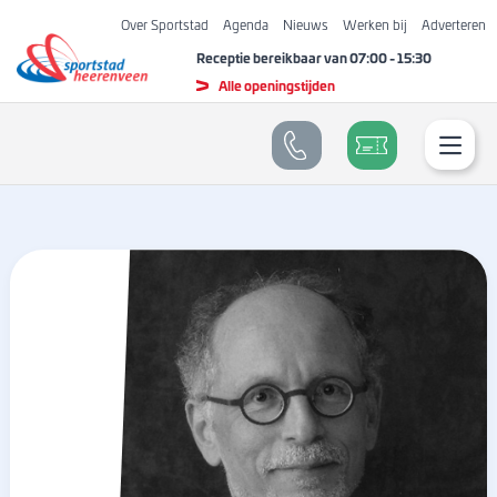
Over Sportstad
Agenda
Nieuws
Werken bij
Adverteren
Receptie bereikbaar van
07:00
-
15:30
Alle openingstijden