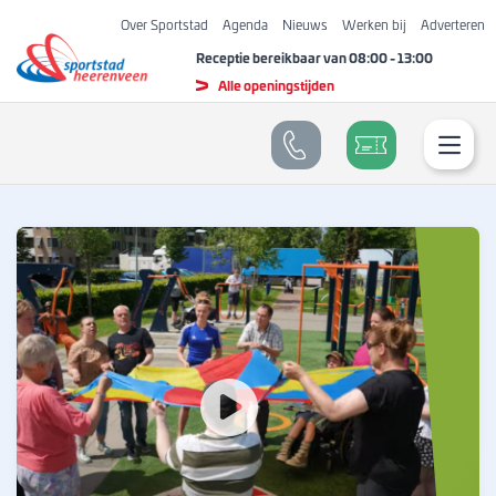
Over Sportstad
Agenda
Nieuws
Werken bij
Adverteren
Receptie bereikbaar van
08:00
-
13:00
Alle openingstijden