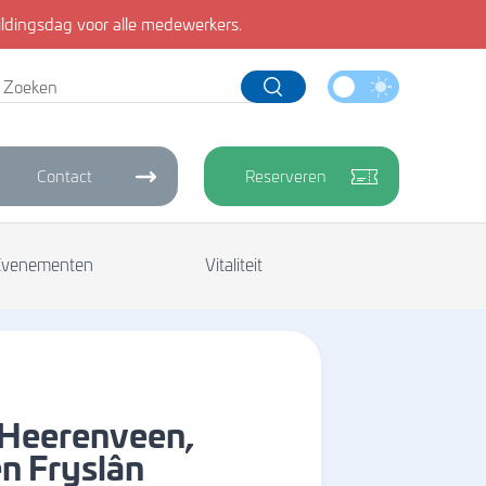
dingsdag voor alle medewerkers.
Contact
Reserveren
Evenementen
Vitaliteit
 Heerenveen,
n Fryslân