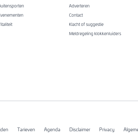
uitensporten
Adverteren
Evenementen
Contact
italiteit
Klacht of suggestie
Meldregeling klokkenluiders
ijden
Tarieven
Agenda
Disclaimer
Privacy
Algem