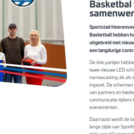
Basketbal
en
samenwer
Sportstad Heerenvee
f 4,5 jaar
Basketball hebben h
r oudere
uitgebreid met nieu
8 jaar)
een langdurige contr
r
De drie partijen hebb
twee nieuwe LED‑sche
narrowcasting als als
leine
ingezet. De schermen 
van partners en biede
s
communicatie tijdens 
evenementen.
Daarnaast wordt de 
lange zijde van Sportha