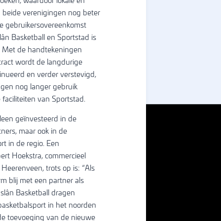
oeken, waardoor lokale en
n beide verenigingen nog beter
de gebruikersovereenkomst
ân Basketball en Sportstad is
d. Met de handtekeningen
ract wordt de langdurige
nueerd en verder verstevigd,
ngen nog langer gebruik
aciliteiten van Sportstad.
leen geïnvesteerd in de
tners, maar ook in de
rt in de regio. Een
ert Hoekstra, commercieel
Heerenveen, trots op is: “Als
m blij met een partner als
slân Basketball dragen
 basketbalsport in het noorden
 de toevoeging van de nieuwe