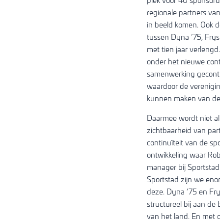
plek voor 40 sponsord
regionale partners va
in beeld komen. Ook 
tussen Dyna ’75, Frysl
met tien jaar verleng
onder het nieuwe cont
samenwerking geconti
waardoor de verenigi
kunnen maken van de f
Daarmee wordt niet al
zichtbaarheid van par
continuïteit van de spo
ontwikkeling waar Rob
manager bij Sportstad 
Sportstad zijn we enor
deze. Dyna ’75 en Fry
structureel bij aan de
van het land. En met