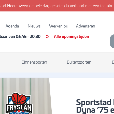
tad Heerenveen de hele dag gesloten in verband met een teambuil
Agenda
Nieuws
Werken bij
Adverteren
kbaar van
06:45
-
20:30
Alle openingstijden
Binnensporten
Buitensporten
Sportstad
Dyna ’75 e