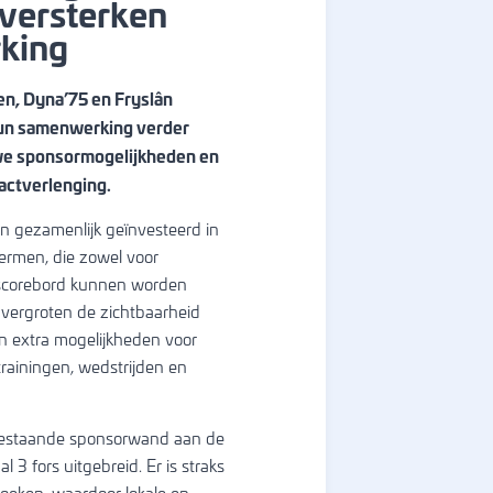
 versterken
king
n, Dyna’75 en Fryslân
un samenwerking verder
we sponsormogelijkheden en
actverlenging.
en gezamenlijk geïnvesteerd in
rmen, die zowel voor
 scorebord kunnen worden
vergroten de zichtbaarheid
n extra mogelijkheden voor
trainingen, wedstrijden en
bestaande sponsorwand aan de
l 3 fors uitgebreid. Er is straks