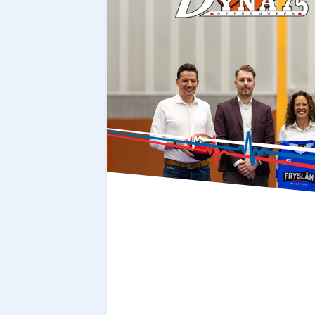
APK zwemm
Easyswim
Zwemles vana
Zwemles voo
kinderen (7-1
Zwemles voo
volwassenen
Zwemles in k
groepjes
Privé zwemle