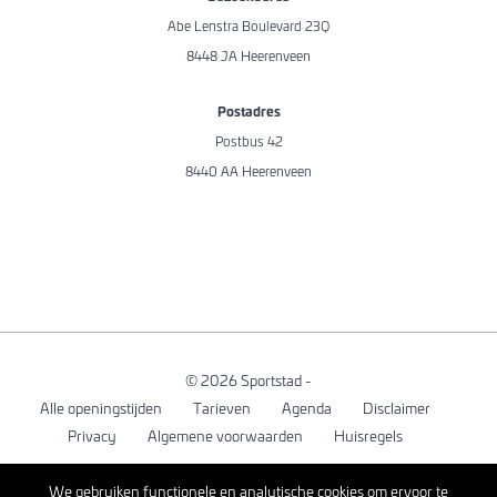
Abe Lenstra Boulevard 23Q
8448 JA Heerenveen
Postadres
Postbus 42
8440 AA Heerenveen
© 2026 Sportstad -
Alle openingstijden
Tarieven
Agenda
Disclaimer
Privacy
Algemene voorwaarden
Huisregels
We gebruiken functionele en analytische cookies om ervoor te