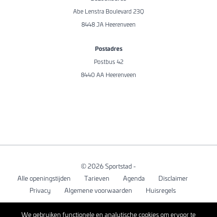
Abe Lenstra Boulevard 23Q
8448 JA Heerenveen
Postadres
Postbus 42
8440 AA Heerenveen
© 2026 Sportstad -
Alle openingstijden
Tarieven
Agenda
Disclaimer
Privacy
Algemene voorwaarden
Huisregels
We gebruiken functionele en analytische cookies om ervoor te