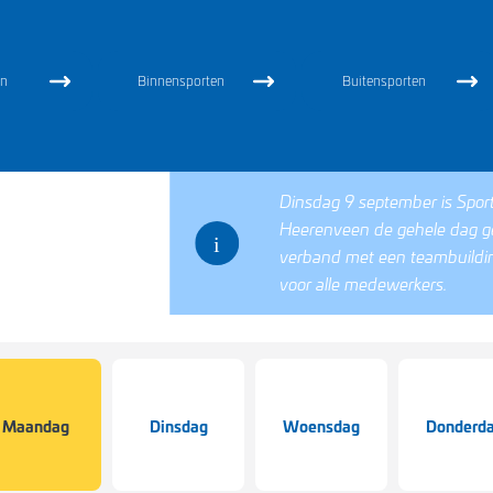
en
n
Binnensporten
Buitensporten
f 4,5 jaar
r oudere
8 jaar)
Dinsdag 9 september is Spor
r
Heerenveen de gehele dag ge
verband met een teambuildi
voor alle medewerkers.
leine
s
Maandag
Dinsdag
Woensdag
Donderd