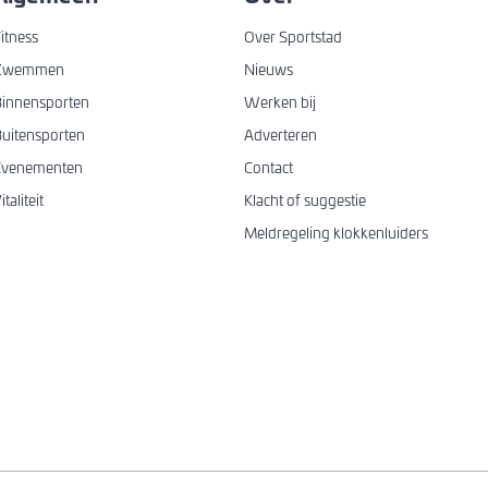
itness
Over Sportstad
Zwemmen
Nieuws
innensporten
Werken bij
uitensporten
Adverteren
Evenementen
Contact
italiteit
Klacht of suggestie
Meldregeling klokkenluiders