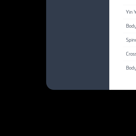
Yin 
Bod
Spin
Cros
Bod