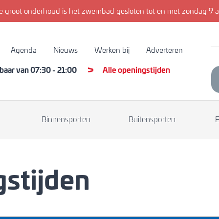
 groot onderhoud is het zwembad gesloten tot en met zondag 9 a
Agenda
Nieuws
Werken bij
Adverteren
kbaar van
07:30
-
21:00
Alle openingstijden
Binnensporten
Buitensporten
stijden