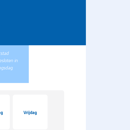
tstad
sloten in
ngsdag
ag
Vrijdag