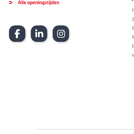
Alle openingstijden
F
B
B
V