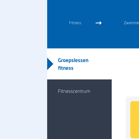
APK zwemm
Easyswim
Fitness
Zwemme
Zwemles vana
Zwemles voo
kinderen (7-1
Groepslessen
Zwemles voo
fitness
volwassenen
Zwemles in k
groepjes
Fitnesscentrum
Privé zwemle