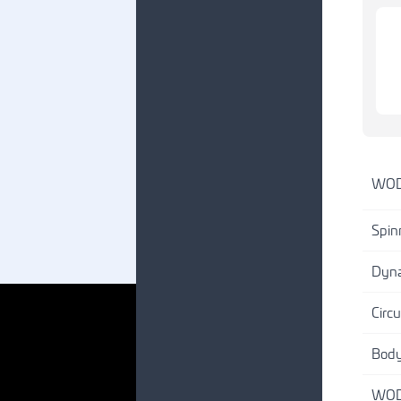
WO
Spin
Dyn
Circu
Body
WO