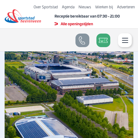
Over Sportstad
Agenda
Nieuws
Werken bij
Adverteren
Receptie bereikbaar van
07:30
-
21:00
Alle openingstijden