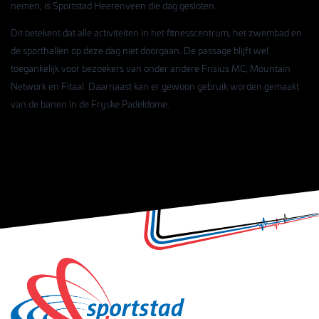
nemen, is Sportstad Heerenveen die dag gesloten.
Dit betekent dat alle activiteiten in het fitnesscentrum, het zwembad en
de sporthallen op deze dag niet doorgaan. De passage blijft wel
toegankelijk voor bezoekers van onder andere Frisius MC, Mountain
Network en Fitaal. Daarnaast kan er gewoon gebruik worden gemaakt
van de banen in de Fryske Padeldome.