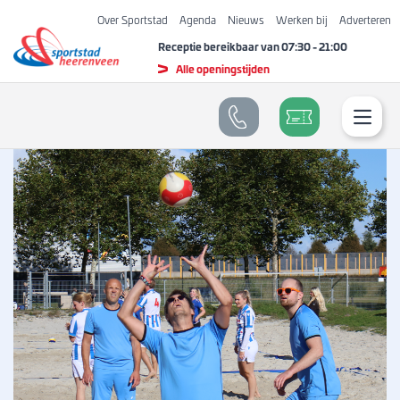
Over Sportstad
Agenda
Nieuws
Werken bij
Adverteren
Receptie bereikbaar van
07:30
-
21:00
Alle openingstijden