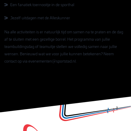
Een fanatiek toernooitje in de sporthal
Jezelf uitdagen met de Alleskunner
Na alle activiteiten is er natuurlijk tijd om samen na te praten en de dag
af te sluiten met een gezellige borrel. Het programma van jullie
teambuildingsdag of
teamuitje
stellen we volledig samen naar jullie
wensen. Benieuwd wat we voor jullie kunnen betekenen? Neem
contact op via
evenementen@sportstad.nl
.